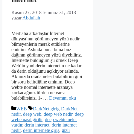
Kasım 27, 2018
Temmuz 31, 2013
yazar
Abdullah
Merhaba arkadaşlar İnternet
dünyası’nın görünmeyen yüzü nedir
bilmeyenlerin merak ettiklerine
eminim. Aslında buna buna buz
dağının görünmeyen yüzü diyebiliriz.
İnternette bulduğum şu örnek Deep
Web‘in yani derin internetin ne kadar
da derin olduğunu açıklıyor aslında.
Aklınızda orada neler bulabilirim gibi
bir soru belirdiğine eminim. Deep
webte normal internette aramaya
korkacağınız türden ne varsa
bulabilirsiniz. 1- …
Devamını oku
Kategoriler
Etiketler
WEB
DarkNet giriş
,
DarkNet
nedir
,
deep web
,
deep web nedir
,
deep
webe nasıl girilir
,
deep webte neler
vardır
,
derin internet
,
derin internet
nedir
,
derin internete giriş
,
gizli