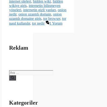
internet siteleri
,
hidden wiki
,
hidden
wikiye giriş
,
internetin bilinmeyen
yöneleri
,
internetin gizli yanları
,
onion
nedir
,
onion uzantılı domain
,
onion
uzantılı domaine giriş
,
tor browser
,
tor
nasıl kullanılır
,
tor nedir
1 Yorum
Reklam
için
ara
Kategoriler