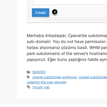
Merhaba Arkadaşlar, Cpanel’de subdomain
sub-domain: You do not have permission 
hatası alıyorsanız çözümü basit. WHM pane
park subdomains of the server’s hostname
yapıyoruz. Eğer bunu yaptığınız halde ay
Kategoriler
SERVER
Etiketler
cpanel subdomain açılmıyor
,
cpanel subdomain
creating the sub-domain
Yorum yap