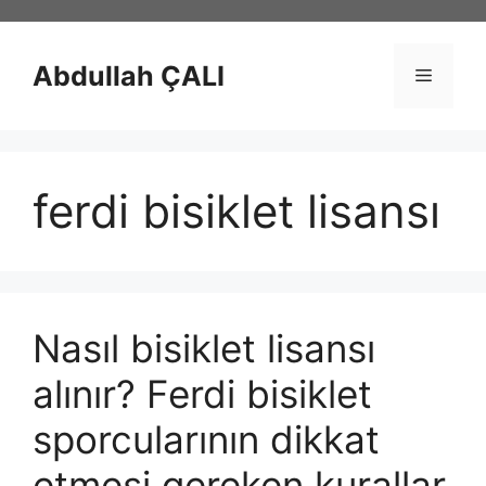
İçeriğe
atla
Abdullah ÇALI
Menü
ferdi bisiklet lisansı
Nasıl bisiklet lisansı
alınır? Ferdi bisiklet
sporcularının dikkat
etmesi gereken kurallar