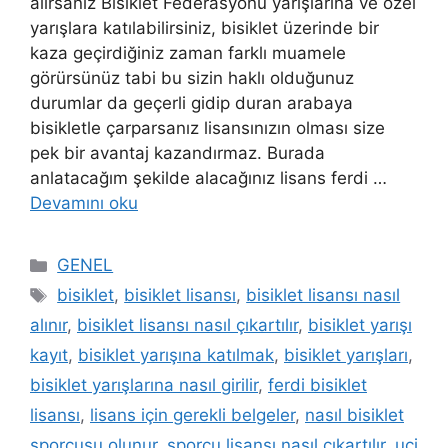
alırsanız Bisiklet Federasyonu yarışlarına ve özel
yarışlara katılabilirsiniz, bisiklet üzerinde bir
kaza geçirdiğiniz zaman farklı muamele
görürsünüz tabi bu sizin haklı olduğunuz
durumlar da geçerli gidip duran arabaya
bisikletle çarparsanız lisansınızın olması size
pek bir avantaj kazandırmaz. Burada
anlatacağım şekilde alacağınız lisans ferdi …
Devamını oku
Kategoriler
GENEL
Etiketler
bisiklet
,
bisiklet lisansı
,
bisiklet lisansı nasıl
alınır
,
bisiklet lisansı nasıl çıkartılır
,
bisiklet yarışı
kayıt
,
bisiklet yarışına katılmak
,
bisiklet yarışları
,
bisiklet yarışlarına nasıl girilir
,
ferdi bisiklet
lisansı
,
lisans için gerekli belgeler
,
nasıl bisiklet
sporcusu olunur
,
sporcu lisansı nasıl çıkartılır
,
uci