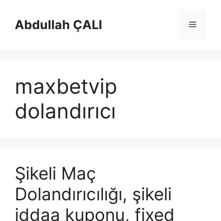
İçeriğe
atla
Abdullah ÇALI
Menü
maxbetvip
dolandırıcı
Şikeli Maç
Dolandırıcılığı, şikeli
iddaa kuponu, fixed