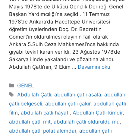
Mayıs 1978’te de Ülkücü Gençlik Derneği Genel
Başkan Yardımcılığı’na seçildi. 11 Temmuz
1978’de Ankara’da Hacettepe Üniversitesi
öğretim üyelerinden Doç. Dr. Bedrettin
Cömert’in öldürülmesi olayının faili olarak
Ankara 5.Sulh Ceza Mahkemesi’nce hakkında
gıyabi tevkif kararı verildi. 23 Ağustos 1978’de
Sakarya ilinde yakalandı ve gözaltına alındı.
Abdullah Çatlı’nın, 9 Ekim …
Devamını oku
Kategoriler
GENEL
Etiketler
Abdullah Çatlı
,
abdullah çatlı asala
,
abdullah
çatlı belgeseli
,
abdullah çatlı çakır
,
abdullah çatlı
film
,
abdullah çatlı hayatı
,
Abdullah Çatlı kimdir
,
abdullah çatlı mit
,
abdullah çatlı öldürüldü mü
,
abdullah çatlı polat alemdar
,
abdullah çatlı