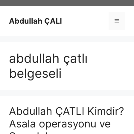
İçeriğe
atla
Abdullah ÇALI
Menü
abdullah çatlı
belgeseli
Abdullah ÇATLI Kimdir?
Asala operasyonu ve