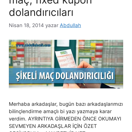
dolandırıcıları
Nisan 18, 2014
yazar
Abdullah
Merhaba arkadaşlar, bugün bazı arkadaşlarımızı
bilinçlendirme amaçlı bi yazı yazmaya karar
verdim. AYRINTIYA GİRMEDEN ÖNCE OKUMAYI
SEVMEYEN ARKADAŞLAR İÇİN ÖZET