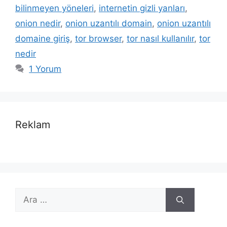
bilinmeyen yöneleri
,
internetin gizli yanları
,
onion nedir
,
onion uzantılı domain
,
onion uzantılı
domaine giriş
,
tor browser
,
tor nasıl kullanılır
,
tor
nedir
1 Yorum
Reklam
için
ara