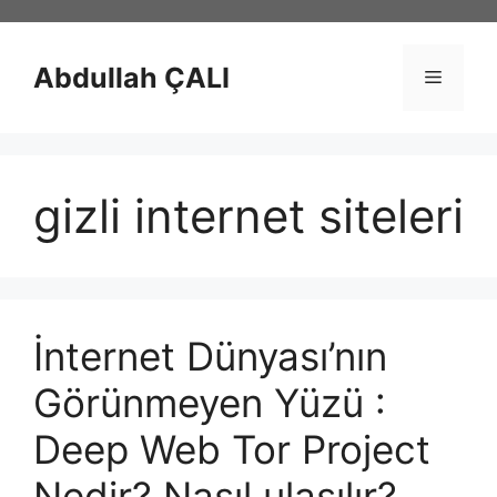
İçeriğe
atla
Abdullah ÇALI
Menü
gizli internet siteleri
İnternet Dünyası’nın
Görünmeyen Yüzü :
Deep Web Tor Project
Nedir? Nasıl ulaşılır?