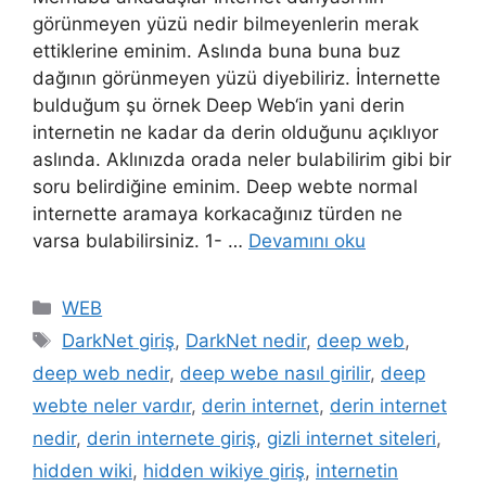
görünmeyen yüzü nedir bilmeyenlerin merak
ettiklerine eminim. Aslında buna buna buz
dağının görünmeyen yüzü diyebiliriz. İnternette
bulduğum şu örnek Deep Web‘in yani derin
internetin ne kadar da derin olduğunu açıklıyor
aslında. Aklınızda orada neler bulabilirim gibi bir
soru belirdiğine eminim. Deep webte normal
internette aramaya korkacağınız türden ne
varsa bulabilirsiniz. 1- …
Devamını oku
Kategoriler
WEB
Etiketler
DarkNet giriş
,
DarkNet nedir
,
deep web
,
deep web nedir
,
deep webe nasıl girilir
,
deep
webte neler vardır
,
derin internet
,
derin internet
nedir
,
derin internete giriş
,
gizli internet siteleri
,
hidden wiki
,
hidden wikiye giriş
,
internetin