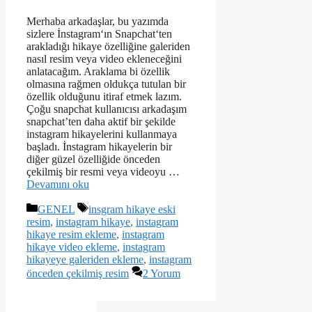
Merhaba arkadaşlar, bu yazımda
sizlere İnstagram‘ın Snapchat‘ten
arakladığı hikaye özelliğine galeriden
nasıl resim veya video ekleneceğini
anlatacağım. Araklama bi özellik
olmasına rağmen oldukça tutulan bir
özellik olduğunu itiraf etmek lazım.
Çoğu snapchat kullanıcısı arkadaşım
snapchat’ten daha aktif bir şekilde
instagram hikayelerini kullanmaya
başladı. İnstagram hikayelerin bir
diğer güzel özelliğide önceden
çekilmiş bir resmi veya videoyu …
Devamını oku
Kategoriler
Etiketler
GENEL
insgram hikaye eski
resim
,
instagram hikaye
,
instagram
hikaye resim ekleme
,
instagram
hikaye video ekleme
,
instagram
hikayeye galeriden ekleme
,
instagram
önceden çekilmiş resim
2 Yorum