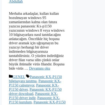
Abdullah
Merhaba arkadaşlar, kullan kullan
bozulmayan windows 95
zamanlarından kalma olan fatura
yazıcısı panasonic Kx-p1150
yazıcısının windows 8 veya windows
10 bilgisayarlara nasıl tanıtılacağını
anlatacağım. Öncelikle hiç boşuna
driver aramak için uğraşmayın bu
yazıcıyı herhangi bir driver
indirmeden bilgisayarınıza
tanıtabilirsiniz. O yüzden indirdiğiniz
driver filan varsa silin çünkü onlar
büyük ihtimalle virüs filandır. Boşuna
bide virüs …
Devamını oku
Kategoriler
Etiketler
GENEL
Panasonic KX-P1150
bilgisayara tanıtma
,
Panasonic KX-
P1150 çalışmıyor
,
Panasonic KX-
P1150 driver
,
Panasonic KX-P1150
driver download
,
Panasonic KX-
P1150 driver indir
,
Panasonic KX-
P1150 kurulum
,
Panasonic KX-P1150