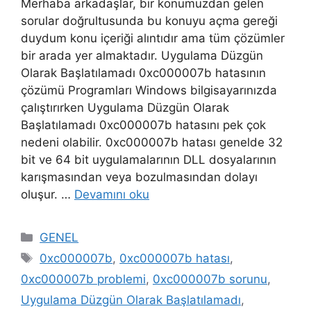
Merhaba arkadaşlar, bir konumuzdan gelen
sorular doğrultusunda bu konuyu açma gereği
duydum konu içeriği alıntıdır ama tüm çözümler
bir arada yer almaktadır. Uygulama Düzgün
Olarak Başlatılamadı 0xc000007b hatasının
çözümü Programları Windows bilgisayarınızda
çalıştırırken Uygulama Düzgün Olarak
Başlatılamadı 0xc000007b hatasını pek çok
nedeni olabilir. 0xc000007b hatası genelde 32
bit ve 64 bit uygulamalarının DLL dosyalarının
karışmasından veya bozulmasından dolayı
oluşur. …
Devamını oku
Kategoriler
GENEL
Etiketler
0xc000007b
,
0xc000007b hatası
,
0xc000007b problemi
,
0xc000007b sorunu
,
Uygulama Düzgün Olarak Başlatılamadı
,