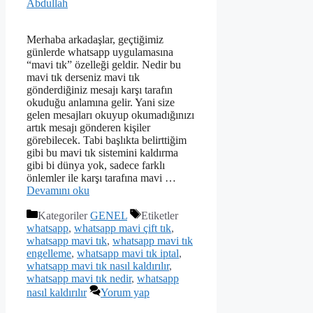
Abdullah
Merhaba arkadaşlar, geçtiğimiz
günlerde whatsapp uygulamasına
“mavi tık” özelleği geldir. Nedir bu
mavi tık derseniz mavi tık
gönderdiğiniz mesajı karşı tarafın
okuduğu anlamına gelir. Yani size
gelen mesajları okuyup okumadığınızı
artık mesajı gönderen kişiler
görebilecek. Tabi başlıkta belirttiğim
gibi bu mavi tık sistemini kaldırma
gibi bi dünya yok, sadece farklı
önlemler ile karşı tarafına mavi …
Devamını oku
Kategoriler
GENEL
Etiketler
whatsapp
,
whatsapp mavi çift tık
,
whatsapp mavi tık
,
whatsapp mavi tık
engelleme
,
whatsapp mavi tık iptal
,
whatsapp mavi tık nasıl kaldırılır
,
whatsapp mavi tık nedir
,
whatsapp
nasıl kaldırılır
Yorum yap