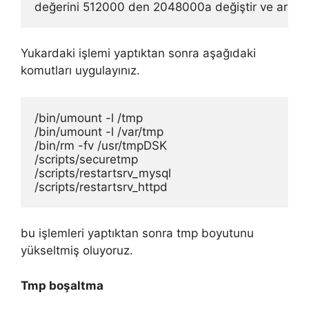
değerini 512000 den 2048000a değiştir ve ardın
Yukardaki işlemi yaptıktan sonra aşağıdaki
komutları uygulayınız.
/bin/umount -l /tmp

/bin/umount -l /var/tmp

/bin/rm -fv /usr/tmpDSK

/scripts/securetmp

/scripts/restartsrv_mysql

/scripts/restartsrv_httpd
bu işlemleri yaptıktan sonra tmp boyutunu
yükseltmiş oluyoruz.
Tmp boşaltma