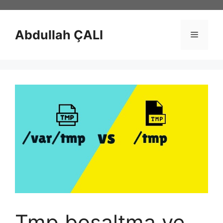
İçeriğe
atla
Abdullah ÇALI
Menü
Tmp boşaltma ve