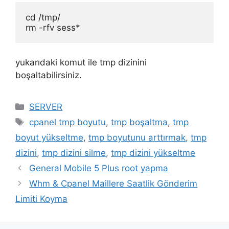
cd /tmp/

rm -rfv sess*
yukarıdaki komut ile tmp dizinini
boşaltabilirsiniz.
Kategoriler
SERVER
Etiketler
cpanel tmp boyutu
,
tmp boşaltma
,
tmp
boyut yükseltme
,
tmp boyutunu arttırmak
,
tmp
dizini
,
tmp dizini silme
,
tmp dizini yükseltme
General Mobile 5 Plus root yapma
Whm & Cpanel Maillere Saatlik Gönderim
Limiti Koyma