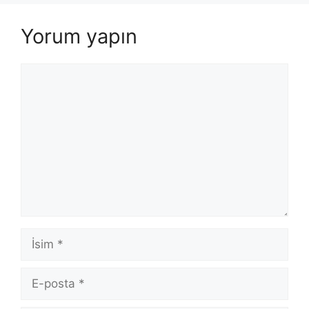
Yorum yapın
Yorum
İsim
E-
posta