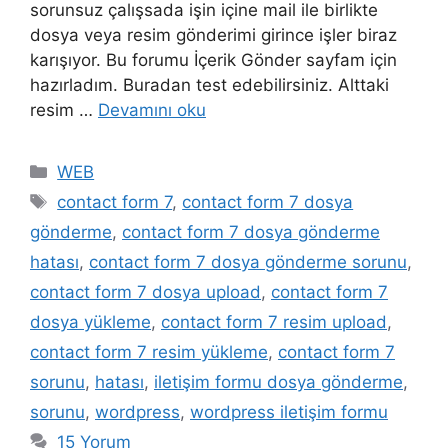
sorunsuz çalışsada işin içine mail ile birlikte
dosya veya resim gönderimi girince işler biraz
karışıyor. Bu forumu İçerik Gönder sayfam için
hazırladım. Buradan test edebilirsiniz. Alttaki
resim …
Devamını oku
Kategoriler
WEB
Etiketler
contact form 7
,
contact form 7 dosya
gönderme
,
contact form 7 dosya gönderme
hatası
,
contact form 7 dosya gönderme sorunu
,
contact form 7 dosya upload
,
contact form 7
dosya yükleme
,
contact form 7 resim upload
,
contact form 7 resim yükleme
,
contact form 7
sorunu
,
hatası
,
iletişim formu dosya gönderme
,
sorunu
,
wordpress
,
wordpress iletişim formu
15 Yorum