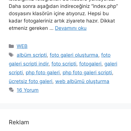
Daha sonra aşağıdan indireceğiniz “index.php”
dosyasını klasörün içine atıyoruz. Hepsi bu
kadar fotogaleriniz artık ziyarete hazır. Dikkat
etmeniz gereken …
Devamını oku
Kategoriler
WEB
Etiketler
albüm scripti
,
foto galeri oluşturma
,
foto
galeri scripti indir
,
foto scripti
,
fotogaleri
,
galeri
scripti
,
php foto galeri
,
php foto galeri scripti
,
ücretsiz foto galeri
,
web albümü oluşturma
16 Yorum
Reklam