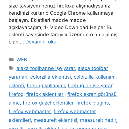
size tavsiyem henüz firefoxa alışmadıysanız
kendinizi kurtarıp Google Chrome kullanmaya
başlayın. Ekletileri madde madde
açıklayacağım; 1- Video Download Helper Bu
eklenti sayesinde tarayıcı üzerinde o an açılmış
olan …
Devamını oku
Kategoriler
WEB
Etiketler
alexa toolbar ne işe yarar
,
alexa toolbar
yararları
,
colorzilla eklentisi
,
colorzilla kullanımı
,
eklenti
,
firebug kullanımı
,
firebug ne işe yarar
,
firefox
,
firefox eklentileri
,
firefox ekran görünsü
alma
,
firefox güzel eklentiler
,
firefox plugins
,
firefox webmaster
,
firefox webmaster
eklentileri
,
measurelt eklentisi
,
measurelt nedir
,
mozilla
,
mozilla eklentileri
,
screengrab nasıl