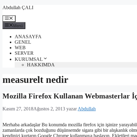
İçeriğe
Abdullah ÇALI
atla
Menü
Menü
ANASAYFA
GENEL
WEB
SERVER
KURUMSAL
HAKKIMDA
measurelt nedir
Mozilla Firefox Kullanan Webmasterlar İç
Kasım 27, 2018
Ağustos 2, 2013
yazar
Abdullah
Merhaba arkadaşlar Bu konumda mozilla firefox için işinize yarayabi
zamanlarda çok bozduğunu düşünsemde sigara gibi bir alışkanlık olmu
kendinizi kurtarıp Google Chrome kullanmaya başlayın. Ekletileri 