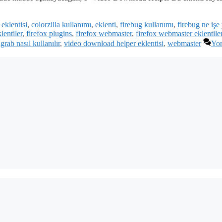
 eklentisi
,
colorzilla kullanımı
,
eklenti
,
firebug kullanımı
,
firebug ne işe 
lentiler
,
firefox plugins
,
firefox webmaster
,
firefox webmaster eklentiler
grab nasıl kullanılır
,
video download helper eklentisi
,
webmaster
Yo