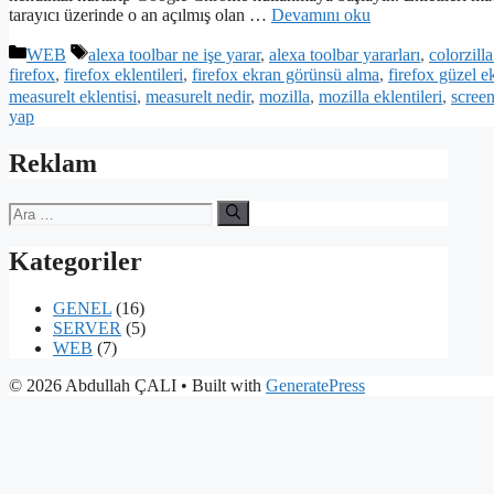
tarayıcı üzerinde o an açılmış olan …
Devamını oku
Kategoriler
Etiketler
WEB
alexa toolbar ne işe yarar
,
alexa toolbar yararları
,
colorzilla
firefox
,
firefox eklentileri
,
firefox ekran görünsü alma
,
firefox güzel ek
measurelt eklentisi
,
measurelt nedir
,
mozilla
,
mozilla eklentileri
,
screen
yap
Reklam
için
ara
Kategoriler
GENEL
(16)
SERVER
(5)
WEB
(7)
© 2026 Abdullah ÇALI
• Built with
GeneratePress