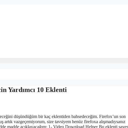
in Yardımcı 10 Eklenti
leceğini düşündüğüm bir kaç eklentiden bahsedeceğim. Firefox’un son
ş artık vazgeçemiyorum, size tavsiyem henüz firefoxa alışmadıysanız
madde madde açıklayacağım; 1- Video Download Helper Bu eklenti saye