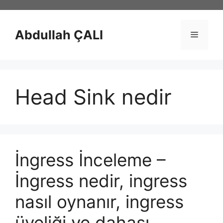
İçeriğe
atla
Abdullah ÇALI
Menü
Head Sink nedir
İngress İnceleme –
İngress nedir, ingress
nasıl oynanır, ingress
üyeliği ve dahası