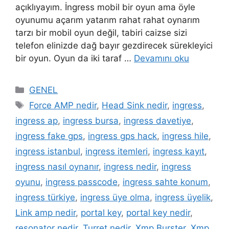
açıklıyayım. İngress mobil bir oyun ama öyle
oyunumu açarım yatarım rahat rahat oynarım
tarzı bir mobil oyun değil, tabiri caizse sizi
telefon elinizde dağ bayır gezdirecek sürekleyici
bir oyun. Oyun da iki taraf …
Devamını oku
Kategoriler
GENEL
Etiketler
Force AMP nedir
,
Head Sink nedir
,
ingress
,
ingress ap
,
ingress bursa
,
ingress davetiye
,
ingress fake gps
,
ingress gps hack
,
ingress hile
,
ingress istanbul
,
ingress itemleri
,
ingress kayıt
,
ingress nasıl oynanır
,
ingress nedir
,
ingress
oyunu
,
ingress passcode
,
ingress sahte konum
,
ingress türkiye
,
ingress üye olma
,
ingress üyelik
,
Link amp nedir
,
portal key
,
portal key nedir
,
resonator nedir
,
Turret nedir
,
Xmp Burster
,
Xmp