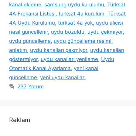
kanal ekleme
,
samsung uydu kurulumu
,
Türksat
4A Frekansı Listesi
,
turksat 4a kurulum
,
Türksat
4A Uydu Kurulumu
,
turksat 4a yok
,
uydu alıcısı
nasıl güncellenir
,
uydu bozuldu
,
uydu çekmiyor
,
uydu güncelleme
,
uydu güncelleme resimli
anlatım
,
uydu kanalları çekmiyor
,
uydu kanalları
göstermiyor
,
uydu kanalları yenileme
,
Uydu
Otomatik Kanal Ayarlama
,
yeni kanal
güncelleme
,
yeni uydu kanalları
237 Yorum
Reklam