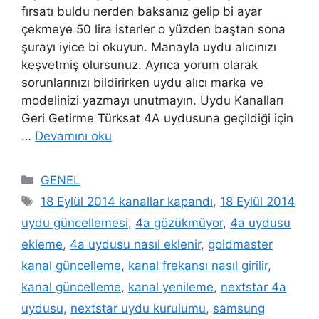
fırsatı buldu nerden baksanız gelip bi ayar
çekmeye 50 lira isterler o yüzden baştan sona
şurayı iyice bi okuyun. Manayla uydu alıcınızı
keşvetmiş olursunuz. Ayrıca yorum olarak
sorunlarınızı bildirirken uydu alıcı marka ve
modelinizi yazmayı unutmayın. Uydu Kanalları
Geri Getirme Türksat 4A uydusuna geçildiği için
…
Devamını oku
Kategoriler
GENEL
Etiketler
18 Eylül 2014 kanallar kapandı
,
18 Eylül 2014
uydu güncellemesi
,
4a gözükmüyor
,
4a uydusu
ekleme
,
4a uydusu nasıl eklenir
,
goldmaster
kanal güncelleme
,
kanal frekansı nasıl girilir
,
kanal güncelleme
,
kanal yenileme
,
nextstar 4a
uydusu
,
nextstar uydu kurulumu
,
samsung