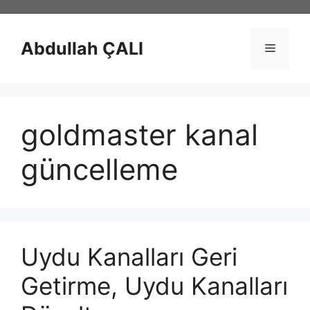
İçeriğe
atla
Abdullah ÇALI
Menü
goldmaster kanal
güncelleme
Uydu Kanalları Geri
Getirme, Uydu Kanalları