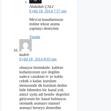
Abdullah ÇALI
Eylül 18, 2014 7:57 pm
Mevcut kanallarınızın
üstüne tekrar arama
yapmayı deneyiniz
Yanıtla
kadetr
Eylül 18, 2014 8:03 pm
olmuyor benimkide. kablotv
kullaniyorum uye degilim
sadece canaktan tv ye kablo
cektik o kadar. kurulum
menusunde ilk kurulum dedim
bide bilmeden hic kanal yok.
astra1 uydu adi bendw degerleri
giriyorum hic kanal bulmuyor.
otomatik aramayo manuel
aramayi herseyo deneedim