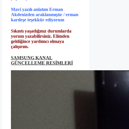
Mavi yazılı anlatım Erman
Akdenizden araklanmıştır / erman
kardeşe teşekkür ediyorum
Sıkıntı yaşadığınız durumlarda
yorum yazabilirsiniz. Elimden
geldiğince yardımcı olmaya
çalışırım.
SAMSUNG KANAL
GÜNCELLEME RESİMLERİ