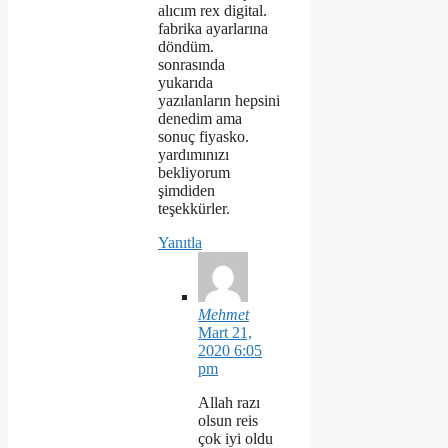
alıcım rex digital.
fabrika ayarlarına
döndüm.
sonrasında
yukarıda
yazılanların hepsini
denedim ama
sonuç fiyasko.
yardımınızı
bekliyorum
şimdiden
teşekkürler.
Yanıtla
Mehmet
Mart 21,
2020 6:05
pm
Allah razı
olsun reis
çok iyi oldu