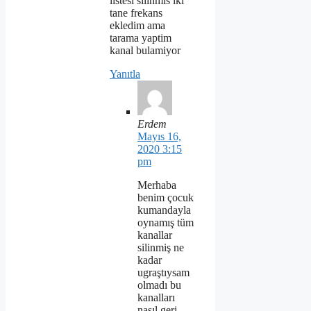
listesi silinmis iki
tane frekans
ekledim ama
tarama yaptim
kanal bulamiyor
Yanıtla
Erdem
Mayıs 16,
2020 3:15
pm
Merhaba
benim çocuk
kumandayla
oynamış tüm
kanallar
silinmiş ne
kadar
ugraştıysam
olmadı bu
kanalları
nasıl geri