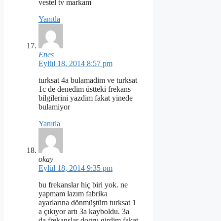
vestel tv markam
Yanıtla
Enes
Eylül 18, 2014 8:57 pm
turksat 4a bulamadim ve turksat
1c de denedim üstteki frekans
bilgilerini yazdim fakat yinede
bulamiyor
Yanıtla
okay
Eylül 18, 2014 9:35 pm
bu frekanslar hiç biri yok. ne
yapmam lazım fabrika
ayarlarına dönmüştüm turksat 1
a çıkıyor artı 3a kayboldu. 3a
da frekanslar dogru girdim fakat