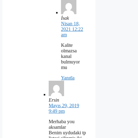
İsak
Nisan 18,
2021 12:22
am
Kalite
olmazsa
kanal
bulmuyor
mu
Yanıtla
Ersin
Mayıs 29, 2019
9:49 pm
Merhaba you
aksamlar
Benim uydudaki tp