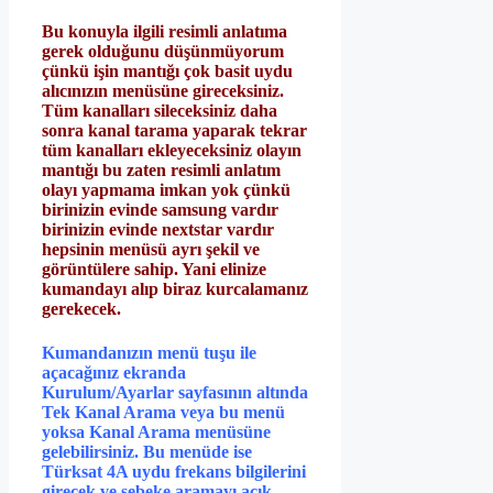
Bu konuyla ilgili resimli anlatıma
gerek olduğunu düşünmüyorum
çünkü işin mantığı çok basit uydu
alıcınızın menüsüne gireceksiniz.
Tüm kanalları sileceksiniz daha
sonra kanal tarama yaparak tekrar
tüm kanalları ekleyeceksiniz olayın
mantığı bu zaten resimli anlatım
olayı yapmama imkan yok çünkü
birinizin evinde samsung vardır
birinizin evinde nextstar vardır
hepsinin menüsü ayrı şekil ve
görüntülere sahip. Yani elinize
kumandayı alıp biraz kurcalamanız
gerekecek.
Kumandanızın menü tuşu ile
açacağınız ekranda
Kurulum/Ayarlar sayfasının altında
Tek Kanal Arama veya bu menü
yoksa Kanal Arama menüsüne
gelebilirsiniz. Bu menüde ise
Türksat 4A uydu frekans bilgilerini
girecek ve şebeke aramayı açık