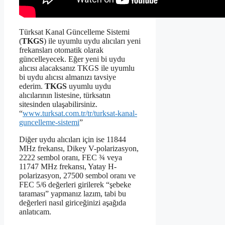
Türksat Kanal Güncelleme Sistemi
(
TKGS
) ile uyumlu uydu alıcıları yeni
frekansları otomatik olarak
güncelleyecek. Eğer yeni bi uydu
alıcısı alacaksanız TKGS ile uyumlu
bi uydu alıcısı almanızı tavsiye
ederim.
TKGS
uyumlu uydu
alıcılarının listesine, türksatın
sitesinden ulaşabilirsiniz.
“
www.turksat.com.tr/tr/turksat-kanal-
guncelleme-sistemi
”
Diğer uydu alıcıları için ise 11844
MHz frekansı, Dikey V-polarizasyon,
2222 sembol oranı, FEC ¾ veya
11747 MHz frekansı, Yatay H-
polarizasyon, 27500 sembol oranı ve
FEC 5/6 değerleri girilerek “şebeke
taraması” yapmanız lazım, tabi bu
değerleri nasıl giriceğinizi aşağıda
anlatıcam.