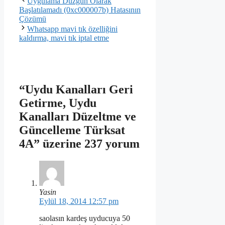
Uygulama Düzgün Olarak
Başlatılamadı (0xc000007b) Hatasının
Çözümü
Whatsapp mavi tık özelliğini
kaldırma, mavi tık iptal etme
“Uydu Kanalları Geri
Getirme, Uydu
Kanalları Düzeltme ve
Güncelleme Türksat
4A” üzerine 237 yorum
Yasin
Eylül 18, 2014 12:57 pm
saolasın kardeş uyducuya 50