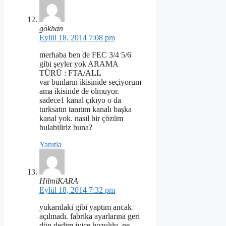
gökhan
Eylül 18, 2014 7:08 pm
merhaba ben de FEC 3/4 5/6
gibi şeyler yok ARAMA
TÜRÜ : FTA/ALL
var bunların ikisinide seçiyorum
ama ikisinde de olmuyor.
sadece1 kanal çıkıyo o da
turksatın tanıtım kanalı başka
kanal yok. nasıl bir çözüm
bulabiliriz buna?
Yanıtla
HilmiKARA
Eylül 18, 2014 7:32 pm
yukarıdaki gibi yaptım ancak
açılmadı. fabrika ayarlarına geri
dön dedim iyice bozuldu. ne