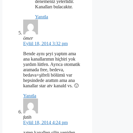
denemeniz yeterlidir.
Kanalları bulacaktır.
Yanıtla
ömer
Eylül 18, 2014 3:32 pm
Bende aynı şeyi yaptım ama
ana kanallarımın hiçbiri yok
yardım lütfen. Ayrıca otomatik
aramada free, bedeva,
bedava+şifreli bölümü var
hepsindede arattım ama ana
kanallar star atv kanald vs. 🙁
Yanıtla
fatih
Eylül 18, 2014 4:24 pm
zaten kanallerı silip yeniden