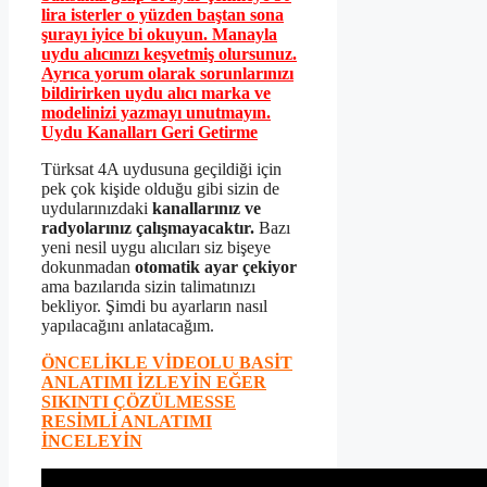
lira isterler o yüzden baştan sona
şurayı iyice bi okuyun. Manayla
uydu alıcınızı keşvetmiş olursunuz.
Ayrıca yorum olarak sorunlarınızı
bildirirken uydu alıcı marka ve
modelinizi yazmayı unutmayın.
Uydu Kanalları Geri Getirme
Türksat 4A uydusuna geçildiği için
pek çok kişide olduğu gibi sizin de
uydularınızdaki
kanallarınız ve
radyolarınız çalışmayacaktır.
Bazı
yeni nesil uygu alıcıları siz bişeye
dokunmadan
otomatik ayar çekiyor
ama bazılarıda sizin talimatınızı
bekliyor. Şimdi bu ayarların nasıl
yapılacağını anlatacağım.
ÖNCELİKLE VİDEOLU BASİT
ANLATIMI İZLEYİN EĞER
SIKINTI ÇÖZÜLMESSE
RESİMLİ ANLATIMI
İNCELEYİN