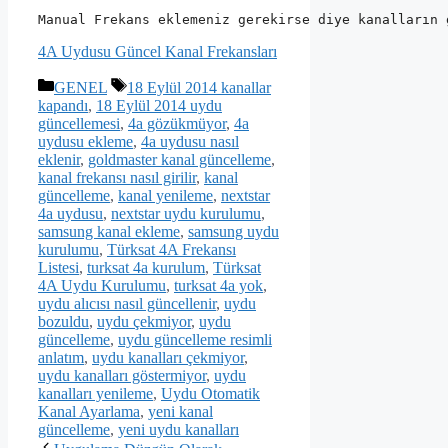
Manual Frekans eklemeniz gerekirse diye kanalların 
4A Uydusu Güncel Kanal Frekansları
Kategoriler
Etiketler
GENEL
18 Eylül 2014 kanallar
kapandı
,
18 Eylül 2014 uydu
güncellemesi
,
4a gözükmüyor
,
4a
uydusu ekleme
,
4a uydusu nasıl
eklenir
,
goldmaster kanal güncelleme
,
kanal frekansı nasıl girilir
,
kanal
güncelleme
,
kanal yenileme
,
nextstar
4a uydusu
,
nextstar uydu kurulumu
,
samsung kanal ekleme
,
samsung uydu
kurulumu
,
Türksat 4A Frekansı
Listesi
,
turksat 4a kurulum
,
Türksat
4A Uydu Kurulumu
,
turksat 4a yok
,
uydu alıcısı nasıl güncellenir
,
uydu
bozuldu
,
uydu çekmiyor
,
uydu
güncelleme
,
uydu güncelleme resimli
anlatım
,
uydu kanalları çekmiyor
,
uydu kanalları göstermiyor
,
uydu
kanalları yenileme
,
Uydu Otomatik
Kanal Ayarlama
,
yeni kanal
güncelleme
,
yeni uydu kanalları