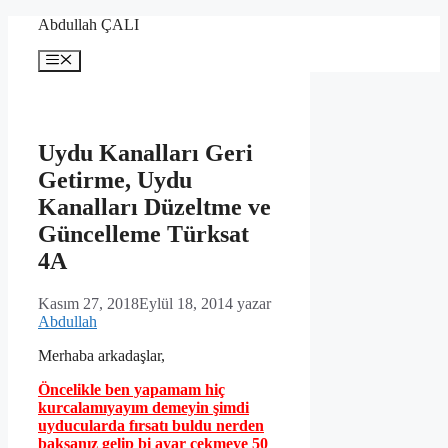
İçeriğe
Abdullah ÇALI
atla
Menü
Uydu Kanalları Geri
Getirme, Uydu
Kanalları Düzeltme ve
Güncelleme Türksat
4A
Kasım 27, 2018
Eylül 18, 2014
yazar
Abdullah
Merhaba arkadaşlar,
Öncelikle ben yapamam hiç
kurcalamıyayım demeyin şimdi
uyducularda fırsatı buldu nerden
baksanız gelip bi ayar çekmeye 50