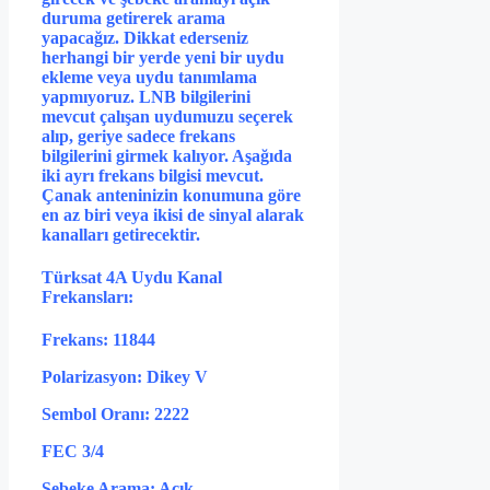
duruma getirerek arama
yapacağız. Dikkat ederseniz
herhangi bir yerde yeni bir uydu
ekleme veya uydu tanımlama
yapmıyoruz. LNB bilgilerini
mevcut çalışan uydumuzu seçerek
alıp, geriye sadece frekans
bilgilerini girmek kalıyor. Aşağıda
iki ayrı frekans bilgisi mevcut.
Çanak anteninizin konumuna göre
en az biri veya ikisi de sinyal alarak
kanalları getirecektir.
Türksat 4A Uydu Kanal
Frekansları:
Frekans: 11844
Polarizasyon: Dikey V
Sembol Oranı: 2222
FEC 3/4
Şebeke Arama: Açık