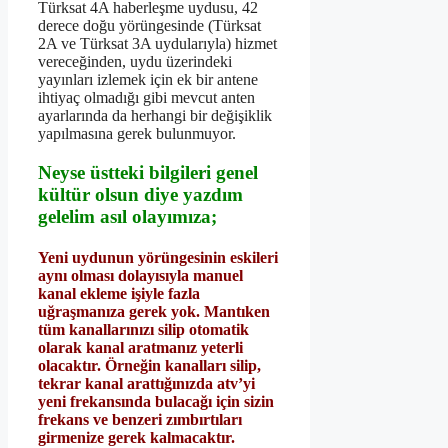
Türksat 4A haberleşme uydusu, 42
derece doğu yörüngesinde (Türksat
2A ve Türksat 3A uydularıyla) hizmet
vereceğinden, uydu üzerindeki
yayınları izlemek için ek bir antene
ihtiyaç olmadığı gibi mevcut anten
ayarlarında da herhangi bir değişiklik
yapılmasına gerek bulunmuyor.
Neyse üstteki bilgileri genel
kültür olsun diye yazdım
gelelim asıl olayımıza;
Yeni uydunun yörüngesinin eskileri
aynı olması dolayısıyla manuel
kanal ekleme işiyle fazla
uğraşmanıza gerek yok. Mantıken
tüm kanallarınızı silip otomatik
olarak kanal aratmanız yeterli
olacaktır. Örneğin kanalları silip,
tekrar kanal arattığınızda atv’yi
yeni frekansında bulacağı için sizin
frekans ve benzeri zımbırtıları
girmenize gerek kalmacaktır.