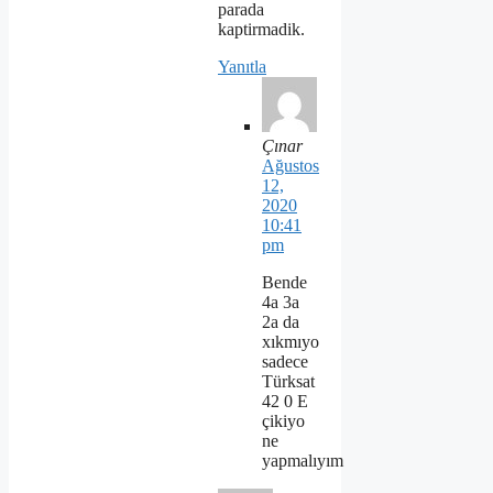
parada
kaptirmadik.
Yanıtla
Çınar
Ağustos
12,
2020
10:41
pm
Bende
4a 3a
2a da
xıkmıyo
sadece
Türksat
42 0 E
çikiyo
ne
yapmalıyım